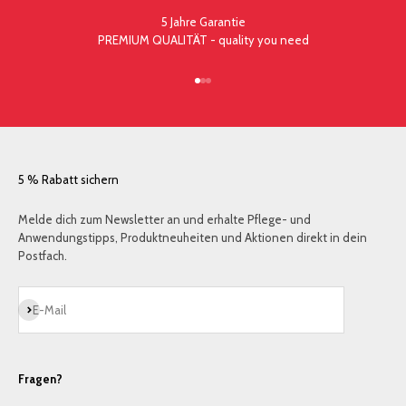
5 Jahre Garantie
PREMIUM QUALITÄT - quality you need
Gehe zu Element 1
Gehe zu Element 2
Gehe zu Element 3
5 % Rabatt sichern
Melde dich zum Newsletter an und erhalte Pflege- und
Anwendungstipps, Produktneuheiten und Aktionen direkt in dein
Postfach.
Abonnieren
E-Mail
Fragen?